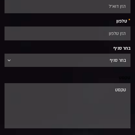
*
טלפון
בחר סניף
טקסט